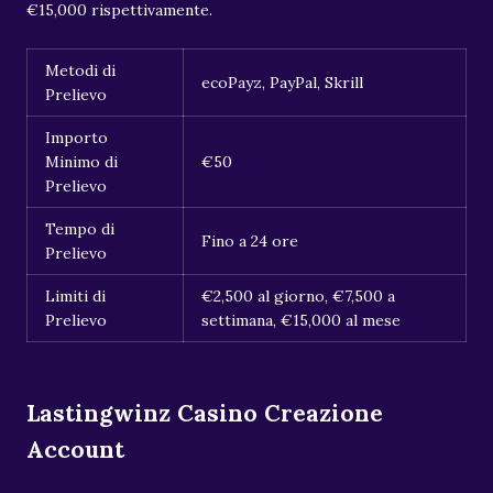
€15,000 rispettivamente.
Metodi di
ecoPayz, PayPal, Skrill
Prelievo
Importo
Minimo di
€50
Prelievo
Tempo di
Fino a 24 ore
Prelievo
Limiti di
€2,500 al giorno, €7,500 a
Prelievo
settimana, €15,000 al mese
Lastingwinz Casino Creazione
Account