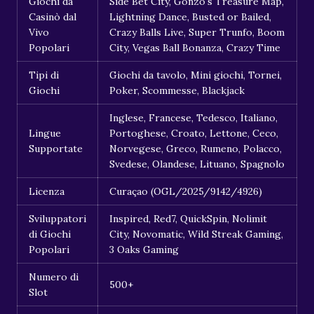
Giochi da
Side Bet City, Gonzo's Treasure Map,
Casinò dal
Lightning Dance, Busted or Bailed,
Vivo
Crazy Balls Live, Super Trunfo, Boom
Popolari
City, Vegas Ball Bonanza, Crazy Time
Tipi di
Giochi da tavolo, Mini giochi, Tornei,
Giochi
Poker, Scommesse, Blackjack
Inglese, Francese, Tedesco, Italiano,
Lingue
Portoghese, Croato, Lettone, Ceco,
Supportate
Norvegese, Greco, Rumeno, Polacco,
Svedese, Olandese, Lituano, Spagnolo
Licenza
Curaçao (OGL/2025/9142/4926)
Sviluppatori
Inspired, Red7, QuickSpin, Nolimit
di Giochi
City, Novomatic, Wild Streak Gaming,
Popolari
3 Oaks Gaming
Numero di
500+
Slot