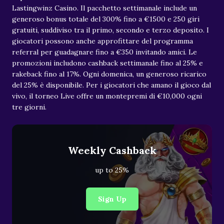
Lastingwinz Casino. Il pacchetto settimanale include un
generoso bonus totale del 300% fino a €1500 e 250 giri
gratuiti, suddiviso tra il primo, secondo e terzo deposito. I
giocatori possono anche approfittare del programma
referral per guadagnare fino a €350 invitando amici. Le
promozioni includono cashback settimanale fino al 25% e
rakeback fino al 17%. Ogni domenica, un generoso ricarico
del 25% è disponibile. Per i giocatori che amano il gioco dal
vivo, il torneo Live offre un montepremi di €10,000 ogni
tre giorni.
Weekly Cashback
up to 25%
Sign Up