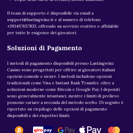
Il team di supporto è disponibile via email a
support@lastingwinz.it
e al numero di telefono
+393497657833, offrendo un servizio reattivo e affidabile
per tutte le esigenze dei giocatori.
Soluzioni di Pagamento
I metodi di pagamento disponibili presso Lastingwinz
Casino sono progettati per offrire ai giocatori italiani
opzioni comode e sicure. I metodi includono opzioni
tradizionali come Visa e Instant Bank Transfer, oltre a
soluzioni moderne come Bitcoin e Google Pay. I depositi
sono generalmente istantanei, mentre i limiti di prelievo
possono variare a seconda del metodo scelto. Di seguito è
riportato un riepilogo delle opzioni di pagamento
disponibili e dei rispettivi limiti.