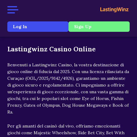
Log In
Sign Up
Lastingwinz Casino Online
Benvenuti a Lastingwinz Casino, la vostra destinazione di
gioco online di fiducia dal 2025. Con una licenza rilasciata da
Curaçao (OGL/2025/9142/4926), garantiamo un ambiente
di gioco sicuro e regolamentato. Ci impegniamo a offrire
un'esperienza di gioco eccezionale, con una vasta gamma di
giochi, tra cui le popolari slot come Eye of Horus, Fishin
Frenzy, Gates of Olympus, Dog House Megaways e Book of
Ra.
Per gli amanti del casinò dal vivo, offriamo emozionanti
giochi come Majestic Wheelshow, Side Bet City, Bet With