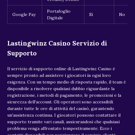
Portafoglio
Google Pay
Sì
No
Digitale
Lastingwinz Casino Servizio di
Supporto
Il servizio di supporto online di Lastingwinz Casino è
sempre pronto ad assistere i giocatori in ogni loro
esigenza. Con un tempo medio di risposta rapido, il team è
disponibile a risolvere qualsiasi dubbio riguardante la
registrazione, i metodi di pagamento, le promozioni e la
sicurezza dell'account. Gli operatori sono accessibili
durante tutte le ore di attività del casinò, garantendo
un'assistenza continua. I giocatori possono contattare il
supporto tramite vari canali, assicurandosi che qualsiasi
problema venga affrontato tempestivamente. Ecco i