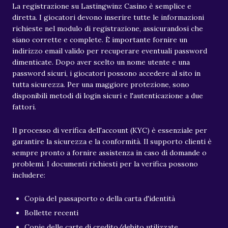
La registrazione su Lastingwinz Casino è semplice e
diretta. I giocatori devono inserire tutte le informazioni
richieste nel modulo di registrazione, assicurandosi che
siano corrette e complete. È importante fornire un
indirizzo email valido per recuperare eventuali password
dimenticate. Dopo aver scelto un nome utente e una
password sicuri, i giocatori possono accedere al sito in
tutta sicurezza. Per una maggiore protezione, sono
disponibili metodi di login sicuri e l'autenticazione a due
fattori.
Il processo di verifica dell'account (KYC) è essenziale per
garantire la sicurezza e la conformità. Il supporto clienti è
sempre pronto a fornire assistenza in caso di domande o
problemi. I documenti richiesti per la verifica possono
includere:
Copia del passaporto o della carta d'identità
Bollette recenti
Copie delle carte di credito/debito utilizzate